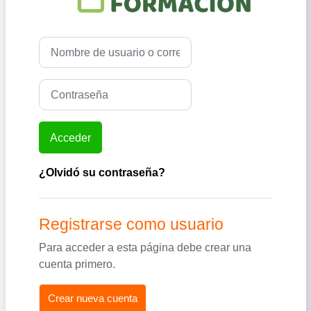
Saltar a creación de una nueva cuenta
Nombre de usuario o correo electrónico
Contraseña
Acceder
¿Olvidó su contraseña?
Registrarse como usuario
Para acceder a esta página debe crear una
cuenta primero.
Crear nueva cuenta